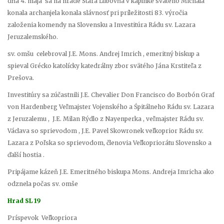
dňa 4. mája sa na hrade Stará Ĺubovňa v kaplnke svätého Michala
konala archanjela konala slávnosť pri príležitosti 83. výročia
založenia komendy na Slovensku a Investitúra Rádu sv. Lazara
Jeruzalemského.
sv. omšu celebroval J.E. Mons. Andrej Imrich , emeritný biskup a
spieval Grécko katolícky katedrálny zbor svätého Jána Krstiteľa z
Prešova.
Investitúry sa zúčastnili J.E. Chevalier Don Francisco do Borbón Graf
von Hardenberg Veľmajster Vojenského a Śpitálneho Rádu sv. Lazara
z Jeruzalemu , J.E. Milan Rýdlo z Nayenperka , veľmajster Rádu sv.
Václava so sprievodom , J.E. Pavel Skowronek veľkoprior Rádu sv.
Lazara z Poľska so sprievodom, členovia Veľkopriorátu Slovensko a
ďalší hostia .
Pripájame kázeň J.E. Emeritného biskupa Mons. Andreja Imricha ako
odznela počas sv. omše
Hrad SL 19
Príspevok Veľkopriora