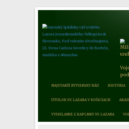
Mil
und
Voj
pod
NAJSTARŠÍ RYTIERSKY RÁD
HISTÓRIA
ÚTULOK SV. LAZARA V KOŠICIACH
AKAD
VYSIELANIE Z KAPLNKY SV. LAZARA
VO