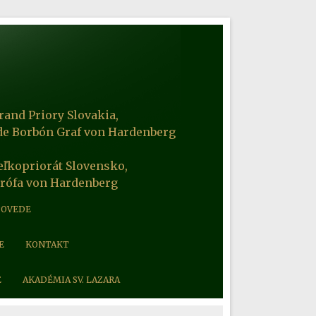
rand Priory Slovakia,
de Borbón Graf von Hardenberg
eľkopriorát Slovensko,
Grófa von Hardenberg
POVEDE
E
KONTAKT
E
AKADÉMIA SV. LAZARA