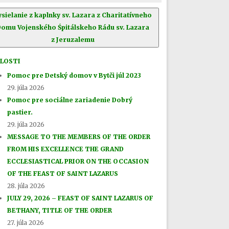
ysielanie z kaplnky sv. Lazara z Charitatívneho
Domu Vojenského Śpitálskeho Rádu sv. Lazara
z Jeruzalemu
LOSTI
Pomoc pre Detský domov v Bytči júl 2023
29. júla 2026
Pomoc pre sociálne zariadenie Dobrý
pastier.
29. júla 2026
MESSAGE TO THE MEMBERS OF THE ORDER
FROM HIS EXCELLENCE THE GRAND
ECCLESIASTICAL PRIOR ON THE OCCASION
OF THE FEAST OF SAINT LAZARUS
28. júla 2026
JULY 29, 2026 – FEAST OF SAINT LAZARUS OF
BETHANY, TITLE OF THE ORDER
27. júla 2026