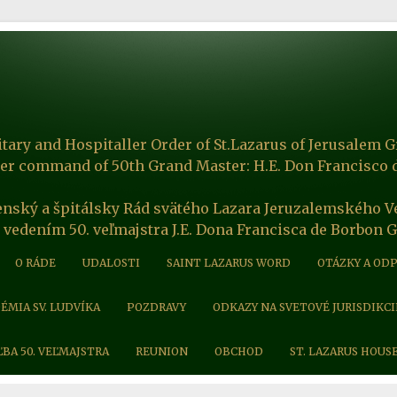
itary and Hospitaller Order of St.Lazarus of Jerusalem G
er command of 50th Grand Master: H.E. Don Francisco 
enský a špitálsky Rád svätého Lazara Jeruzalemského V
 vedením 50. veľmajstra J.E. Dona Francisca de Borbon 
O RÁDE
UDALOSTI
SAINT LAZARUS WORD
OTÁZKY A OD
ÉMIA SV. LUDVÍKA
POZDRAVY
ODKAZY NA SVETOVÉ JURISDIKCI
ĽBA 50. VEĽMAJSTRA
REUNION
OBCHOD
ST. LAZARUS HOUS