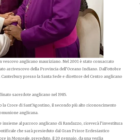
un vescovo anglicano mauriziano. Nel 2001 è stato consacrato
ato arcivescovo della Provincia dell’Oceano Indiano. Dall’ottobre
 Canterbury presso la Santa Sede e direttore del Centro anglicano
dinato sacerdote anglicano nel 1985.
o la Croce di Sant’Agostino, il secondo più alto riconoscimento
 Comunione anglicana.
 insieme al parroco anglicano di Randazzo, riceverà l’investitura
ontificale che sarà presieduto dal Gran Priore Ecclesiastico
ore in Monreale, preceduto, il 20 gennaio, da una veglia