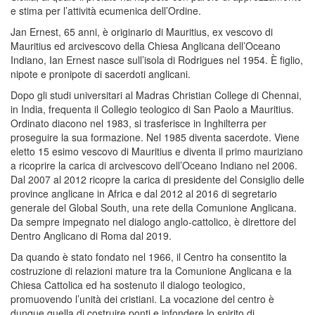
e stima per l’attività ecumenica dell’Ordine.
Jan Ernest, 65 anni, è originario di Mauritius, ex vescovo di
Mauritius ed arcivescovo della Chiesa Anglicana dell’Oceano
Indiano, Ian Ernest nasce sull’isola di Rodrigues nel 1954. È figlio,
nipote e pronipote di sacerdoti anglicani.
Dopo gli studi universitari al Madras Christian College di Chennai,
in India, frequenta il Collegio teologico di San Paolo a Mauritius.
Ordinato diacono nel 1983, si trasferisce in Inghilterra per
proseguire la sua formazione. Nel 1985 diventa sacerdote. Viene
eletto 15 esimo vescovo di Mauritius e diventa il primo mauriziano
a ricoprire la carica di arcivescovo dell’Oceano Indiano nel 2006.
Dal 2007 al 2012 ricopre la carica di presidente del Consiglio delle
province anglicane in Africa e dal 2012 al 2016 di segretario
generale del Global South, una rete della Comunione Anglicana.
Da sempre impegnato nel dialogo anglo-cattolico, è direttore del
Dentro Anglicano di Roma dal 2019.
Da quando è stato fondato nel 1966, il Centro ha consentito la
costruzione di relazioni mature tra la Comunione Anglicana e la
Chiesa Cattolica ed ha sostenuto il dialogo teologico,
promuovendo l’unità dei cristiani. La vocazione del centro è
dunque quella di costruire ponti e infondere lo spirito di