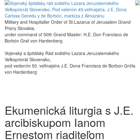
Military and Hospitaller Order of St.Lazarus of Jerusalem Grand
Priory Slovakia,
under command of 50th Grand Master: H.E. Don Francisco de
Borbón Graf von Hardenberg
Vojenský a špitálsky Rád svätého Lazara Jeruzalemského
Veľkopriorát Slovensko,
pod vedením 50. veľmajstra J.E. Dona Francisca de Borbon Grófa
von Hardenberg
Ekumenická liturgia s J.E.
arcibiskupom Ianom
Ernestom riaditeľom