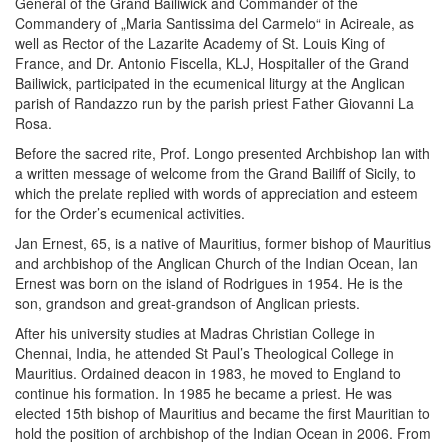
General of the Grand Bailiwick and Commander of the
Commandery of „Maria Santissima del Carmelo“ in Acireale, as
well as Rector of the Lazarite Academy of St. Louis King of
France, and Dr. Antonio Fiscella, KLJ, Hospitaller of the Grand
Bailiwick, participated in the ecumenical liturgy at the Anglican
parish of Randazzo run by the parish priest Father Giovanni La
Rosa.
Before the sacred rite, Prof. Longo presented Archbishop Ian with
a written message of welcome from the Grand Bailiff of Sicily, to
which the prelate replied with words of appreciation and esteem
for the Order’s ecumenical activities.
Jan Ernest, 65, is a native of Mauritius, former bishop of Mauritius
and archbishop of the Anglican Church of the Indian Ocean, Ian
Ernest was born on the island of Rodrigues in 1954. He is the
son, grandson and great-grandson of Anglican priests.
After his university studies at Madras Christian College in
Chennai, India, he attended St Paul’s Theological College in
Mauritius. Ordained deacon in 1983, he moved to England to
continue his formation. In 1985 he became a priest. He was
elected 15th bishop of Mauritius and became the first Mauritian to
hold the position of archbishop of the Indian Ocean in 2006. From