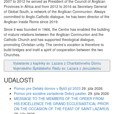
2007 to 2012 he served as President of the Council of Anglican
Provinces in Africa and from 2012 to 2016 as Secretary General
of Global South, a network of the Anglican Communion. Always
committed to Anglo-Catholic dialogue, he has been director of the
Anglican Inside Rome since 2019.
Since it was founded in 1966, the Centre has enabled the building
of mature relations between the Anglican Communion and the
Catholic Church and has supported theological dialogue,
promoting Christian unity. The centre’s vocation is therefore to
build bridges and instil a spirit of cooperation between the two
Churches.
Vysielanie z kaplnky sv. Lazara z Charitatívneho Domu
Vojenského Śpitálskeho Rádu sv. Lazara z Jeruzalemu
UDALOSTI
Pomoc pre Detský domov v Bytči júl 2023
29. júla 2026
Pomoc pre sociálne zariadenie Dobrý pastier.
29. júla 2026
MESSAGE TO THE MEMBERS OF THE ORDER FROM
HIS EXCELLENCE THE GRAND ECCLESIASTICAL PRIOR
ON THE OCCASION OF THE FEAST OF SAINT LAZARUS
28. júla 2026