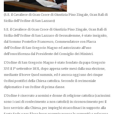
(S.E. il Cavaliere di Gran Croce di Giustizia Pino Zingale, Gran Balì di
Sicilia dell’Ordine di San Lazzaro)
S.E. il Cavaliere di Gran Croce di Giustizia Pino Zingale, Gran Balì di
Sicilia dell’Ordine di San Lazzaro di Gerusalemme, è stato insignito,
dal Sommo Pontefice Francesco, Commendatore con Placca
dell’Ordine di San Gregorio Magno ed autorizzato all’uso
dell’onorificenza dal Presidente del Consiglio dei Ministri.
L’Ordine di San Gregorio Magno è stato fondato da papa Gregorio
XVI il 1º settembre 1831, dopo appena sette mesi dalla sua elezione,
mediante il breve Quod summis, ed è ancora oggi uno dei cinque
Ordini pontifici della Chiesa cattolica. Secondo il cerimoniale
diplomatico è un Ordine di prima classe.
L’Ordine è riservato a uomini e donne di religione cattolica (rarissimi
sono i casi di conferimento a non cattolici) in riconoscimento per il
loro servizio alla Chiesa, per impieghi straordinari in supporto alla
Santa Sede e per il loro buon esempio presso le comunità e nel paese.