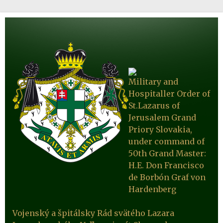
Military and
Hospitaller Order of
St.Lazarus of
Jerusalem Grand
Priory Slovakia,
under command of
50th Grand Master:
H.E. Don Francisco
de Borbón Graf von
Hardenberg
Vojenský a špitálsky Rád svätého Lazara