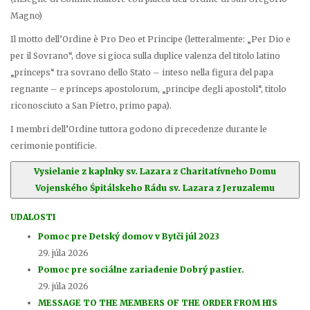
Magno)
Il motto dell’Ordine è Pro Deo et Principe (letteralmente: „Per Dio e
per il Sovrano“, dove si gioca sulla duplice valenza del titolo latino
„princeps“ tra sovrano dello Stato – inteso nella figura del papa
regnante – e princeps apostolorum, „principe degli apostoli“, titolo
riconosciuto a San Pietro, primo papa).
I membri dell’Ordine tuttora godono di precedenze durante le
cerimonie pontificie.
Vysielanie z kaplnky sv. Lazara z Charitatívneho Domu
Vojenského Śpitálskeho Rádu sv. Lazara z Jeruzalemu
UDALOSTI
Pomoc pre Detský domov v Bytči júl 2023
29. júla 2026
Pomoc pre sociálne zariadenie Dobrý pastier.
29. júla 2026
MESSAGE TO THE MEMBERS OF THE ORDER FROM HIS