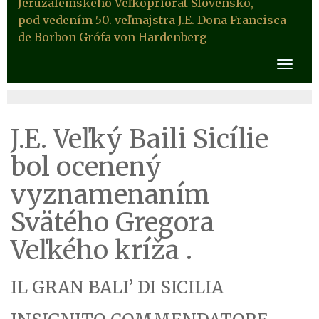
Jeruzalemského Veľkopriorát Slovensko,
pod vedením 50. veľmajstra J.E. Dona Francisca
de Borbon Grófa von Hardenberg
J.E. Veľký Baili Sicílie
bol ocenený
vyznamenaním
Svätého Gregora
Veľkého kríža .
IL GRAN BALI’ DI SICILIA