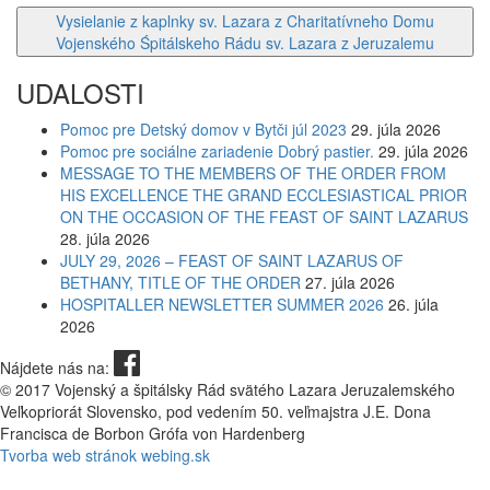
Vysielanie z kaplnky sv. Lazara z Charitatívneho Domu
Vojenského Śpitálskeho Rádu sv. Lazara z Jeruzalemu
UDALOSTI
Pomoc pre Detský domov v Bytči júl 2023
29. júla 2026
Pomoc pre sociálne zariadenie Dobrý pastier.
29. júla 2026
MESSAGE TO THE MEMBERS OF THE ORDER FROM
HIS EXCELLENCE THE GRAND ECCLESIASTICAL PRIOR
ON THE OCCASION OF THE FEAST OF SAINT LAZARUS
28. júla 2026
JULY 29, 2026 – FEAST OF SAINT LAZARUS OF
BETHANY, TITLE OF THE ORDER
27. júla 2026
HOSPITALLER NEWSLETTER SUMMER 2026
26. júla
2026
Nájdete nás na:
© 2017 Vojenský a špitálsky Rád svätého Lazara Jeruzalemského
Veľkopriorát Slovensko, pod vedením 50. veľmajstra J.E. Dona
Francisca de Borbon Grófa von Hardenberg
Tvorba web stránok webing.sk