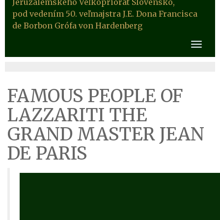
Jeruzalemského Veľkopriorát Slovensko,
pod vedením 50. veľmajstra J.E. Dona Francisca
de Borbon Grófa von Hardenberg
FAMOUS PEOPLE OF
LAZZARITI THE
GRAND MASTER JEAN
DE PARIS