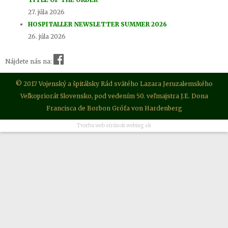
27. júla 2026
HOSPITALLER NEWSLETTER SUMMER 2026
26. júla 2026
Nájdete nás na:
© 2017 Vojenský a špitálsky Rád svätého Lazara Jeruzalemského
Veľkopriorát Slovensko, pod vedením 50. veľmajstra J.E. Dona
Francisca de Borbon Grófa von Hardenberg
Tvorba web stránok webing.sk