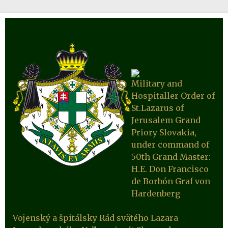
Military and
Hospitaller Order of
St.Lazarus of
Jerusalem Grand
Priory Slovakia,
under command of
50th Grand Master:
H.E. Don Francisco
de Borbón Graf von
Hardenberg
Vojenský a špitálsky Rád svätého Lazara