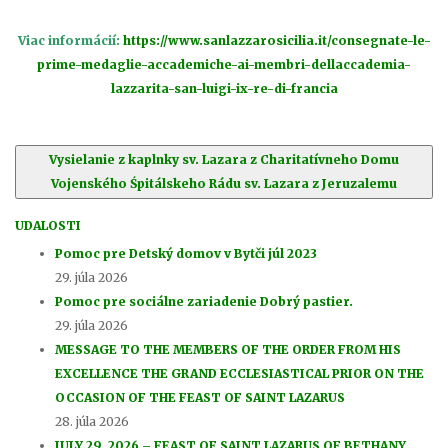
Viac informácií:
https://www.sanlazzarosicilia.it/consegnate-le-
prime-medaglie-accademiche-ai-membri-dellaccademia-
lazzarita-san-luigi-ix-re-di-francia
Vysielanie z kaplnky sv. Lazara z Charitatívneho Domu
Vojenského Śpitálskeho Rádu sv. Lazara z Jeruzalemu
UDALOSTI
Pomoc pre Detský domov v Bytči júl 2023
29. júla 2026
Pomoc pre sociálne zariadenie Dobrý pastier.
29. júla 2026
MESSAGE TO THE MEMBERS OF THE ORDER FROM HIS
EXCELLENCE THE GRAND ECCLESIASTICAL PRIOR ON THE
OCCASION OF THE FEAST OF SAINT LAZARUS
28. júla 2026
JULY 29, 2026 – FEAST OF SAINT LAZARUS OF BETHANY,