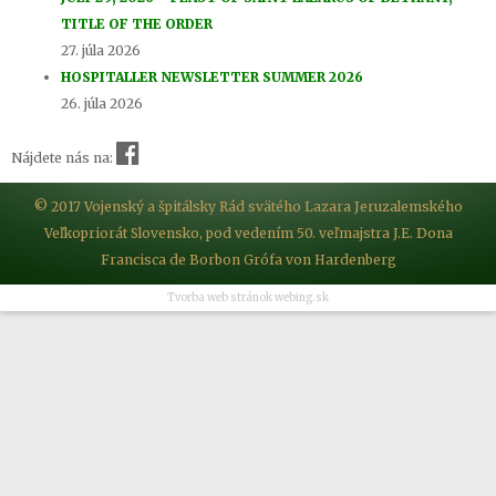
TITLE OF THE ORDER
27. júla 2026
HOSPITALLER NEWSLETTER SUMMER 2026
26. júla 2026
Nájdete nás na:
© 2017 Vojenský a špitálsky Rád svätého Lazara Jeruzalemského
Veľkopriorát Slovensko, pod vedením 50. veľmajstra J.E. Dona
Francisca de Borbon Grófa von Hardenberg
Tvorba web stránok webing.sk