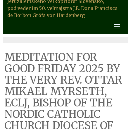
Jeruzalemského Veľkopriorát Slovensko,
pod vedením 50. veľmajstra J.E. Dona Francisca
de Borbon Grófa von Hardenberg
MEDITATION FOR
GOOD FRIDAY 2025 BY
THE VERY REV. OTTAR
MIKAEL MYRSETH,
ECLJ, BISHOP OF THE
NORDIC CATHOLIC
CHURCH DIOCESE OF