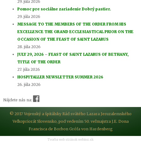
29. júla 2026
Pomoc pre sociálne zariadenie Dobrý pastier.
29. júla 2026
MESSAGE TO THE MEMBERS OF THE ORDER FROM HIS
EXCELLENCE THE GRAND ECCLESIASTICAL PRIOR ON THE
OCCASION OF THE FEAST OF SAINT LAZARUS
28. júla 2026
JULY 29, 2026 – FEAST OF SAINT LAZARUS OF BETHANY,
TITLE OF THE ORDER
27. júla 2026
HOSPITALLER NEWSLETTER SUMMER 2026
26. júla 2026
Nájdete nás na:
© 2017 Vojenský a špitálsky Rád svätého Lazara Jeruzalemského
Veľkopriorát Slovensko, pod vedením 50. veľmajstra J.E. Dona
Francisca de Borbon Grófa von Hardenberg
Tvorba web stránok webing.sk