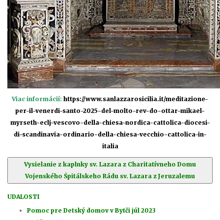
Viac informácií:
https://www.sanlazzarosicilia.it/meditazione-
per-il-venerdi-santo-2025-del-molto-rev-do-ottar-mikael-
myrseth-eclj-vescovo-della-chiesa-nordica-cattolica-diocesi-
di-scandinavia-ordinario-della-chiesa-vecchio-cattolica-in-
italia
Vysielanie z kaplnky sv. Lazara z Charitatívneho Domu
Vojenského Śpitálskeho Rádu sv. Lazara z Jeruzalemu
UDALOSTI
Pomoc pre Detský domov v Bytči júl 2023