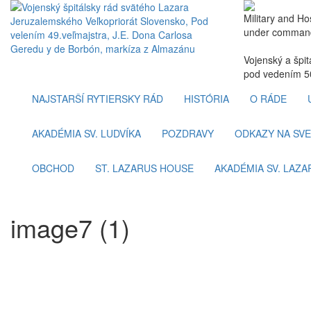
Military and Ho
under command
Vojenský a špi
pod vedením 50
NAJSTARŠÍ RYTIERSKY RÁD
HISTÓRIA
O RÁDE
AKADÉMIA SV. LUDVÍKA
POZDRAVY
ODKAZY NA SVE
OBCHOD
ST. LAZARUS HOUSE
AKADÉMIA SV. LAZA
image7 (1)