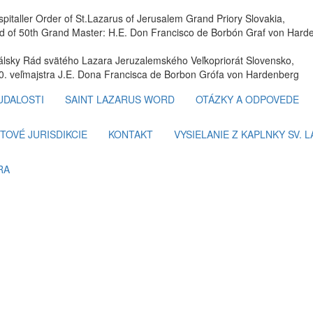
spitaller Order of St.Lazarus of Jerusalem Grand Priory Slovakia,
 of 50th Grand Master: H.E. Don Francisco de Borbón Graf von Hard
tálsky Rád svätého Lazara Jeruzalemského Veľkopriorát Slovensko,
. veľmajstra J.E. Dona Francisca de Borbon Grófa von Hardenberg
UDALOSTI
SAINT LAZARUS WORD
OTÁZKY A ODPOVEDE
TOVÉ JURISDIKCIE
KONTAKT
VYSIELANIE Z KAPLNKY SV. 
RA