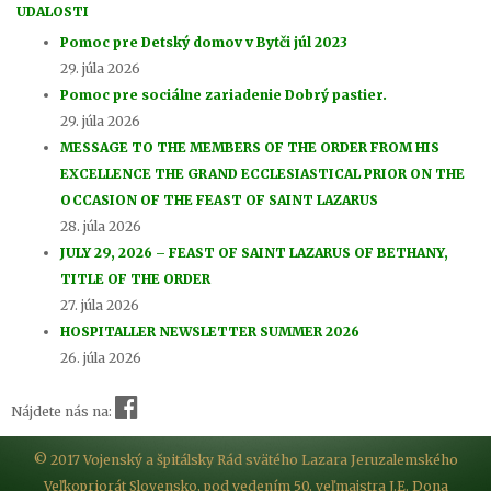
UDALOSTI
Pomoc pre Detský domov v Bytči júl 2023
29. júla 2026
Pomoc pre sociálne zariadenie Dobrý pastier.
29. júla 2026
MESSAGE TO THE MEMBERS OF THE ORDER FROM HIS
EXCELLENCE THE GRAND ECCLESIASTICAL PRIOR ON THE
OCCASION OF THE FEAST OF SAINT LAZARUS
28. júla 2026
JULY 29, 2026 – FEAST OF SAINT LAZARUS OF BETHANY,
TITLE OF THE ORDER
27. júla 2026
HOSPITALLER NEWSLETTER SUMMER 2026
26. júla 2026
Nájdete nás na:
© 2017 Vojenský a špitálsky Rád svätého Lazara Jeruzalemského
Veľkopriorát Slovensko, pod vedením 50. veľmajstra J.E. Dona