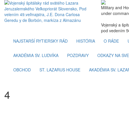
Military and Ho
under command
Vojenský a špi
pod vedením 50
NAJSTARŠÍ RYTIERSKY RÁD
HISTÓRIA
O RÁDE
AKADÉMIA SV. LUDVÍKA
POZDRAVY
ODKAZY NA SVE
OBCHOD
ST. LAZARUS HOUSE
AKADÉMIA SV. LAZA
4