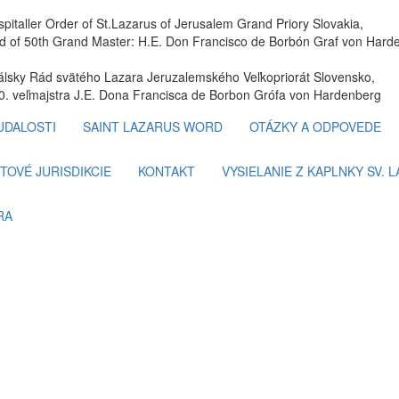
spitaller Order of St.Lazarus of Jerusalem Grand Priory Slovakia,
 of 50th Grand Master: H.E. Don Francisco de Borbón Graf von Hard
tálsky Rád svätého Lazara Jeruzalemského Veľkopriorát Slovensko,
. veľmajstra J.E. Dona Francisca de Borbon Grófa von Hardenberg
UDALOSTI
SAINT LAZARUS WORD
OTÁZKY A ODPOVEDE
TOVÉ JURISDIKCIE
KONTAKT
VYSIELANIE Z KAPLNKY SV. 
RA