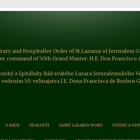
itary and Hospitaller Order of St.Lazarus of Jerusalem G
er command of 50th Grand Master: H.E. Don Francisco 
enský a špitálsky Rád svätého Lazara Jeruzalemského V
 vedením 50. veľmajstra J.E. Dona Francisca de Borbon 
O RÁDE
UDALOSTI
SAINT LAZARUS WORD
OTÁZKY A OD