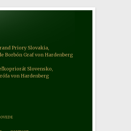
rand Priory Slovakia,
de Borbón Graf von Hardenberg
eľkopriorát Slovensko,
Grófa von Hardenberg
POVEDE