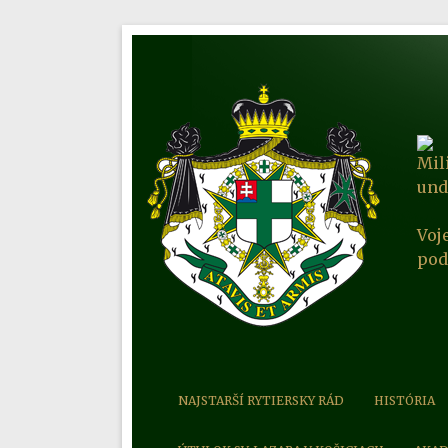
Mil
und
Voj
pod
NAJSTARŠÍ RYTIERSKY RÁD
HISTÓRIA