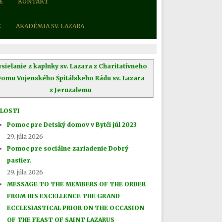
E
KONTAKT
E
AKADÉMIA SV. LAZARA
ysielanie z kaplnky sv. Lazara z Charitatívneho
Domu Vojenského Śpitálskeho Rádu sv. Lazara
z Jeruzalemu
LOSTI
Pomoc pre Detský domov v Bytči júl 2023
29. júla 2026
Pomoc pre sociálne zariadenie Dobrý
pastier.
29. júla 2026
MESSAGE TO THE MEMBERS OF THE ORDER
FROM HIS EXCELLENCE THE GRAND
ECCLESIASTICAL PRIOR ON THE OCCASION
OF THE FEAST OF SAINT LAZARUS