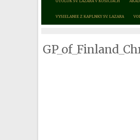
ÚTULOK SV. LAZARA V KOŠICIACH
AKAD
VYSIELANIE Z KAPLNKY SV. LAZARA
VO
GP_of_Finland_Ch