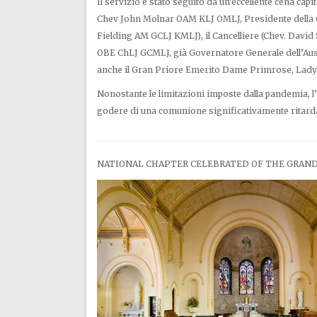
Il servizio è stato seguito da un’eccellente cena capi
Chev John Molnar OAM KLJ OMLJ, Presidente della Co
Fielding AM GCLJ KMLJ), il Cancelliere (Chev. David
OBE ChLJ GCMLJ, già Governatore Generale dell’Austr
anche il Gran Priore Emerito Dame Primrose, Lad
Nonostante le limitazioni imposte dalla pandemia, l’
godere di una comunione significativamente ritardata
NATIONAL CHAPTER CELEBRATED
OF THE GRAND