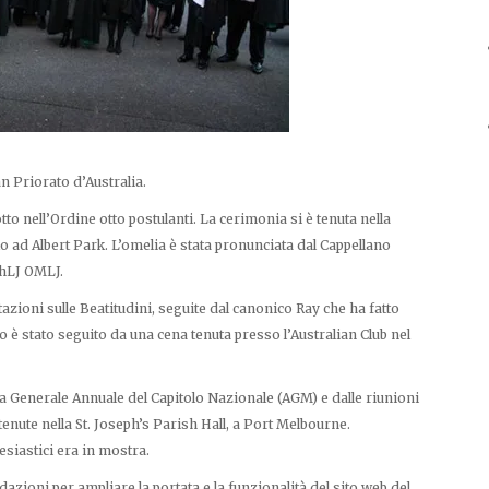
n Priorato d’Australia.
 nell’Ordine otto postulanti. La cerimonia si è tenuta nella
 ad Albert Park. L’omelia è stata pronunciata dal Cappellano
ChLJ OMLJ.
zioni sulle Beatitudini, seguite dal canonico Ray che ha fatto
to è stato seguito da una cena tenuta presso l’Australian Club nel
ea Generale Annuale del Capitolo Nazionale (AGM) e dalle riunioni
tenute nella St. Joseph’s Parish Hall, a Port Melbourne.
esiastici era in mostra.
dazioni per ampliare la portata e la funzionalità del sito web del