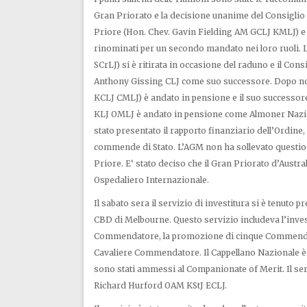
Gran Priorato e la decisione unanime del Consiglio
Priore (Hon. Chev. Gavin Fielding AM GCLJ KMLJ) e 
rinominati per un secondo mandato nei loro ruoli
SCrLJ) si è ritirata in occasione del raduno e il C
Anthony Gissing CLJ come suo successore. Dopo n
KCLJ CMLJ) è andato in pensione e il suo successore
KLJ OMLJ è andato in pensione come Almoner Nazion
stato presentato il rapporto finanziario dell’Ordine, in
commende di Stato. L’AGM non ha sollevato questio
Priore. E‘ stato deciso che il Gran Priorato d’Austra
Ospedaliero Internazionale.
Il sabato sera il servizio di investitura si è tenuto p
CBD di Melbourne. Questo servizio includeva l’inves
Commendatore, la promozione di cinque Commendato
Cavaliere Commendatore. Il Cappellano Nazionale 
sono stati ammessi al Companionate of Merit. Il ser
Richard Hurford OAM KStJ ECLJ.