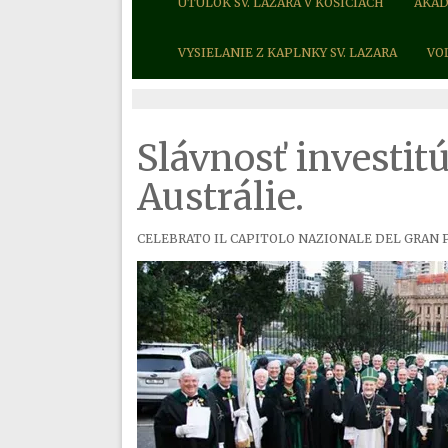
ÚTULOK SV. LAZARA V KOŠICIACH
AKAD
VYSIELANIE Z KAPLNKY SV. LAZARA
VO
Slávnosť investit
Austrálie.
CELEBRATO IL CAPITOLO NAZIONALE
DEL GRAN 