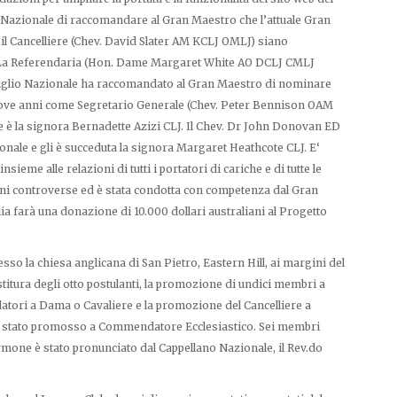
 Nazionale di raccomandare al Gran Maestro che l’attuale Gran
il Cancelliere (Chev. David Slater AM KCLJ OMLJ) siano
. La Referendaria (Hon. Dame Margaret White AO DCLJ CMLJ
onsiglio Nazionale ha raccomandato al Gran Maestro di nominare
ove anni come Segretario Generale (Chev. Peter Bennison OAM
 è la signora Bernadette Azizi CLJ. Il Chev. Dr John Donovan ED
ale e gli è succeduta la signora Margaret Heathcote CLJ. E‘
sieme alle relazioni di tutti i portatori di cariche e di tutte le
ni controverse ed è stata condotta con competenza dal Gran
lia farà una donazione di 10.000 dollari australiani al Progetto
resso la chiesa anglicana di San Pietro, Eastern Hill, ai margini del
titura degli otto postulanti, la promozione di undici membri a
ri a Dama o Cavaliere e la promozione del Cancelliere a
è stato promosso a Commendatore Ecclesiastico. Sei membri
mone è stato pronunciato dal Cappellano Nazionale, il Rev.do