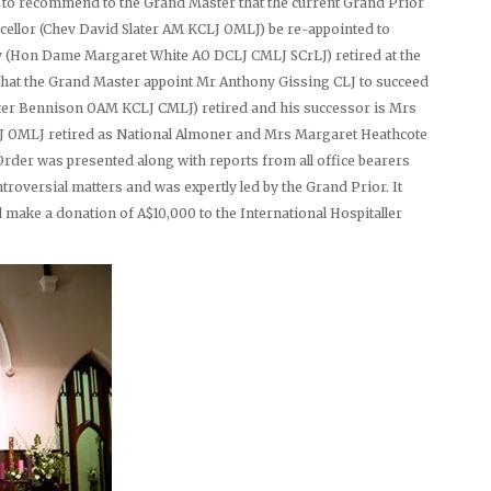
l to recommend to the Grand Master that the current Grand Prior
ellor (Chev David Slater AM KCLJ OMLJ) be re-appointed to
ry (Hon Dame Margaret White AO DCLJ CMLJ SCrLJ) retired at the
hat the Grand Master appoint Mr Anthony Gissing CLJ to succeed
Peter Bennison OAM KCLJ CMLJ) retired and his successor is Mrs
J OMLJ retired as National Almoner and Mrs Margaret Heathcote
Order was presented along with reports from all office bearers
roversial matters and was expertly led by the Grand Prior. It
 make a donation of A$10,000 to the International Hospitaller