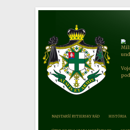
Mil
und
Voj
pod
NAJSTARŠÍ RYTIERSKY RÁD
HISTÓRIA