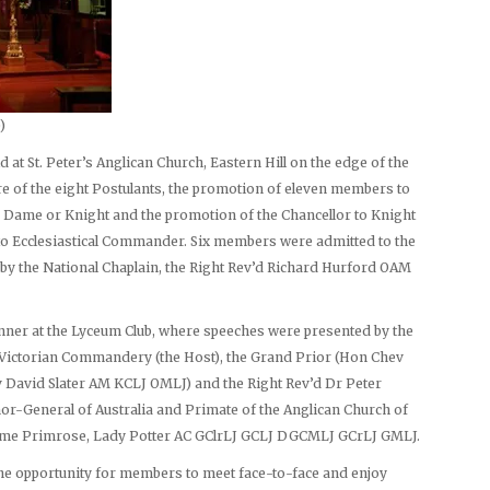
)
 at St. Peter’s Anglican Church, Eastern Hill on the edge of the
re of the eight Postulants, the promotion of eleven members to
ame or Knight and the promotion of the Chancellor to Knight
 Ecclesiastical Commander. Six members were admitted to the
y the National Chaplain, the Right Rev’d Richard Hurford OAM
inner at the Lyceum Club, where speeches were presented by the
Victorian Commandery (the Host), the Grand Prior (Hon Chev
v David Slater AM KCLJ OMLJ) and the Right Rev’d Dr Peter
-General of Australia and Primate of the Anglican Church of
Dame Primrose, Lady Potter AC GClrLJ GCLJ DGCMLJ GCrLJ GMLJ.
he opportunity for members to meet face-to-face and enjoy