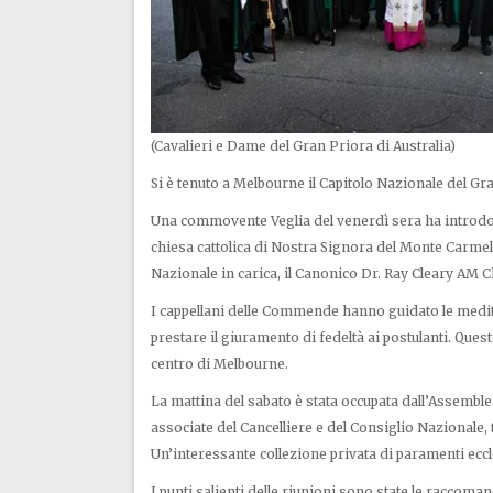
(Cavalieri e Dame del Gran Priora di Australia)
Si è tenuto a Melbourne il Capitolo Nazionale del Gra
Una commovente Veglia del venerdì sera ha introdotto
chiesa cattolica di Nostra Signora del Monte Carmelo
Nazionale in carica, il Canonico Dr. Ray Cleary AM 
I cappellani delle Commende hanno guidato le medita
prestare il giuramento di fedeltà ai postulanti. Ques
centro di Melbourne.
La mattina del sabato è stata occupata dall’Assembl
associate del Cancelliere e del Consiglio Nazionale, 
Un’interessante collezione privata di paramenti eccl
I punti salienti delle riunioni sono state le raccoman