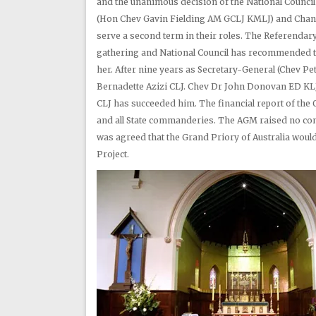
and the unanimous decision of the National Counci
(Hon Chev Gavin Fielding AM GCLJ KMLJ) and Chanc
serve a second term in their roles. The Referenda
gathering and National Council has recommended t
her. After nine years as Secretary-General (Chev 
Bernadette Azizi CLJ. Chev Dr John Donovan ED KL
CLJ has succeeded him. The financial report of the 
and all State commanderies. The AGM raised no cont
was agreed that the Grand Priory of Australia would
Project.