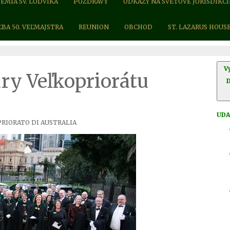
ÉMIA SV. LUDVÍKA
POZDRAVY
ODKAZY NA SVETOVÉ JURISDIKCI
ĽBA 50. VEĽMAJSTRA
REUNION
OBCHOD
ST. LAZARUS HOUS
V
úry Veľkopriorátu
UDA
PRIORATO DI AUSTRALIA