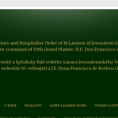
itary and Hospitaller Order of St.Lazarus of Jerusalem G
er command of 50th Grand Master: H.E. Don Francisco 
enský a špitálsky Rád svätého Lazara Jeruzalemského V
 vedením 50. veľmajstra J.E. Dona Francisca de Borbon 
O RÁDE
UDALOSTI
SAINT LAZARUS WORD
OTÁZKY A OD