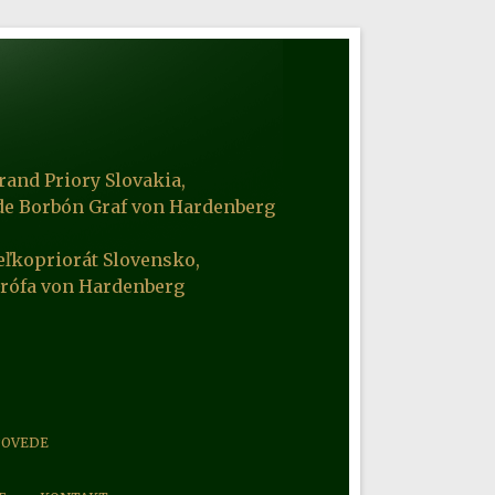
rand Priory Slovakia,
de Borbón Graf von Hardenberg
eľkopriorát Slovensko,
Grófa von Hardenberg
POVEDE