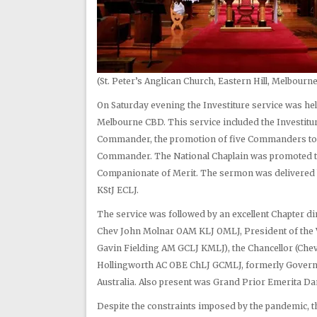
(St. Peter’s Anglican Church, Eastern Hill, Melbourne
On Saturday evening the Investiture service was held
Melbourne CBD. This service included the Investitu
Commander, the promotion of five Commanders to D
Commander. The National Chaplain was promoted to
Companionate of Merit. The sermon was delivered b
KStJ ECLJ.
The service was followed by an excellent Chapter d
Chev John Molnar OAM KLJ OMLJ, President of the 
Gavin Fielding AM GCLJ KMLJ), the Chancellor (Che
Hollingworth AC OBE ChLJ GCMLJ, formerly Governor
Australia. Also present was Grand Prior Emerita 
Despite the constraints imposed by the pandemic, t