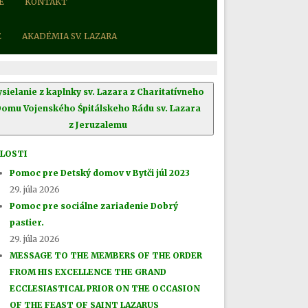
E
KONTAKT
E
AKADÉMIA SV. LAZARA
ysielanie z kaplnky sv. Lazara z Charitatívneho
Domu Vojenského Śpitálskeho Rádu sv. Lazara
z Jeruzalemu
LOSTI
Pomoc pre Detský domov v Bytči júl 2023
29. júla 2026
Pomoc pre sociálne zariadenie Dobrý
pastier.
29. júla 2026
MESSAGE TO THE MEMBERS OF THE ORDER
FROM HIS EXCELLENCE THE GRAND
ECCLESIASTICAL PRIOR ON THE OCCASION
OF THE FEAST OF SAINT LAZARUS