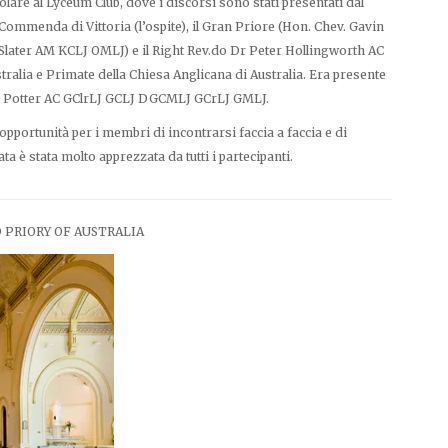
tolare al Lyceum Club, dove i discorsi sono stati presentati dal
mmenda di Vittoria (l’ospite), il Gran Priore (Hon. Chev. Gavin
 Slater AM KCLJ OMLJ) e il Right Rev.do Dr Peter Hollingworth AC
alia e Primate della Chiesa Anglicana di Australia. Era presente
y Potter AC GClrLJ GCLJ DGCMLJ GCrLJ GMLJ.
opportunità per i membri di incontrarsi faccia a faccia e di
 è stata molto apprezzata da tutti i partecipanti.
 PRIORY OF AUSTRALIA