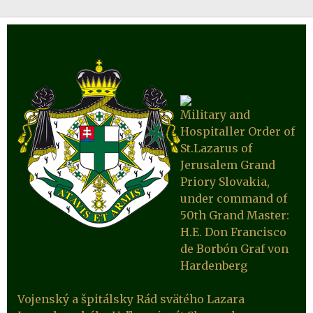
Military and
Hospitaller Order of
St.Lazarus of
Jerusalem Grand
Priory Slovakia,
under command of
50th Grand Master:
H.E. Don Francisco
de Borbón Graf von
Hardenberg
Vojenský a špitálsky Rád svätého Lazara