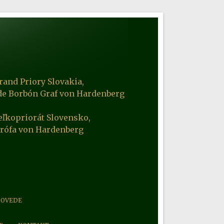
rand Priory Slovakia,
de Borbón Graf von Hardenberg
eľkopriorát Slovensko,
Grófa von Hardenberg
POVEDE