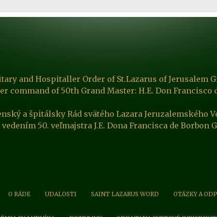
itary and Hospitaller Order of St.Lazarus of Jerusalem G
er command of 50th Grand Master: H.E. Don Francisco 
enský a špitálsky Rád svätého Lazara Jeruzalemského V
 vedením 50. veľmajstra J.E. Dona Francisca de Borbon 
O RÁDE
UDALOSTI
SAINT LAZARUS WORD
OTÁZKY A OD