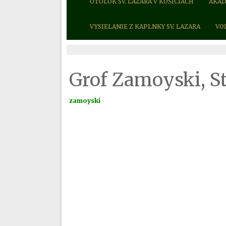
ÚTULOK SV. LAZARA V KOŠICIACH
AKAD
VYSIELANIE Z KAPLNKY SV. LAZARA
VO
Grof Zamoyski, S
zamoyski