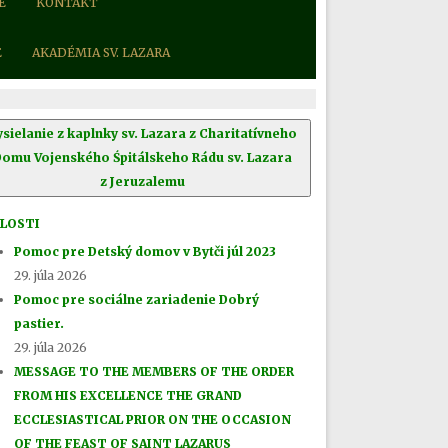
E
KONTAKT
E
AKADÉMIA SV. LAZARA
ysielanie z kaplnky sv. Lazara z Charitatívneho
Domu Vojenského Śpitálskeho Rádu sv. Lazara
z Jeruzalemu
LOSTI
Pomoc pre Detský domov v Bytči júl 2023
29. júla 2026
Pomoc pre sociálne zariadenie Dobrý
pastier.
29. júla 2026
MESSAGE TO THE MEMBERS OF THE ORDER
FROM HIS EXCELLENCE THE GRAND
ECCLESIASTICAL PRIOR ON THE OCCASION
OF THE FEAST OF SAINT LAZARUS