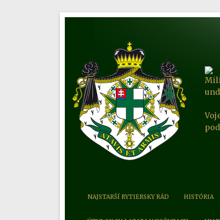
Mil
und
Voj
pod
NAJSTARŠÍ RYTIERSKY RÁD
HISTÓRIA