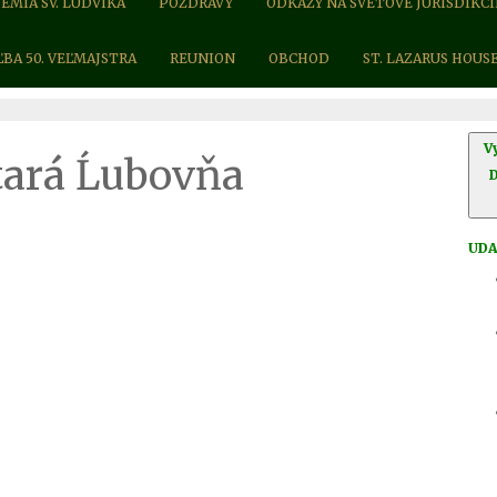
ÉMIA SV. LUDVÍKA
POZDRAVY
ODKAZY NA SVETOVÉ JURISDIKCI
ĽBA 50. VEĽMAJSTRA
REUNION
OBCHOD
ST. LAZARUS HOUS
V
tará Ĺubovňa
UDA